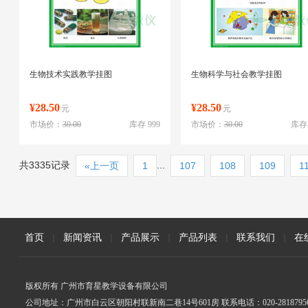
生物技术实践教学挂图
生物科学与社会教学挂图
¥28.50
¥28.50
元
元
市场价：
30.00
库存 999
市场价：
30.00
库存 
共3335记录
...
«上一页
1
107
108
109
1
首页
|
新闻资讯
|
产品展示
|
产品列表
|
联系我们
|
在
版权所有 广州市育星教学设备有限公司
公司地址：广州市白云区朝阳村联新南二巷14号601房 联系电话：020-2818795