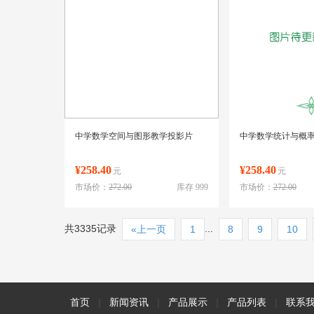
中学数学空间与图形教学投影片
中学数学统计与概
¥258.40
¥258.40
元
元
市场价：
272.00
库存 999
市场价：
272.00
共3335记录
...
«上一页
1
8
9
10
首页
|
新闻资讯
|
产品展示
|
产品列表
|
联系