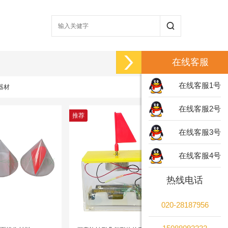
在线客服
在线客服1号
器材
在线客服2号
推荐
在线客服3号
在线客服4号
热线电话
020-28187956