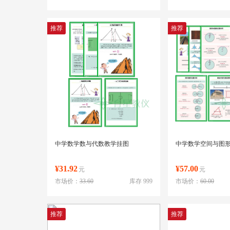
推荐
推荐
中学数学数与代数教学挂图
中学数学空间与图
¥31.92
¥57.00
元
元
市场价：
33.60
库存 999
市场价：
60.00
推荐
推荐