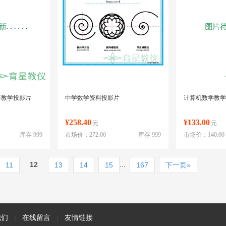
率教学投影片
中学数学资料投影片
计算机数学教学
¥258.40
¥133.00
元
元
库存 999
市场价：
272.00
库存 999
市场价：
140.00
12
...
11
13
14
15
167
下一页»
我们
|
在线留言
|
友情链接