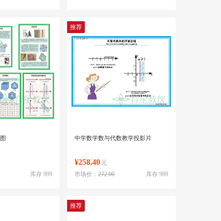
推荐
图
中学数学数与代数教学投影片
¥258.40
元
库存 999
市场价：
272.00
库存 999
推荐