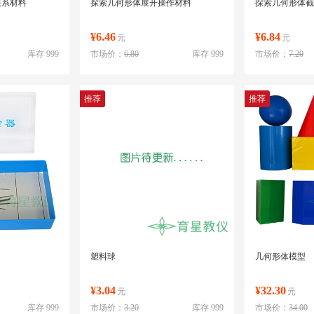
关系材料
探索几何形体展开操作材料
探索几何形体截
¥6.46
¥6.84
元
元
库存 999
市场价：
6.80
库存 999
市场价：
7.20
推荐
推荐
塑料球
几何形体模型
¥3.04
¥32.30
元
元
库存 999
市场价：
3.20
库存 999
市场价：
34.00