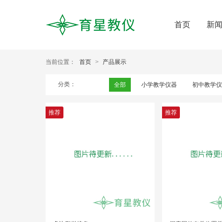
首页
新
当前位置：
首页
>
产品展示
分类：
全部
小学教学仪器
初中教学仪
推荐
推荐