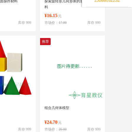
15088092232
面操作材料
探索旋转形几何形体的形成操作材
料
¥16.15
元
库存 999
市场价：
17.00
库存 999
推荐
组合几何体模型
¥24.70
元
库存 999
市场价：
26.00
库存 999