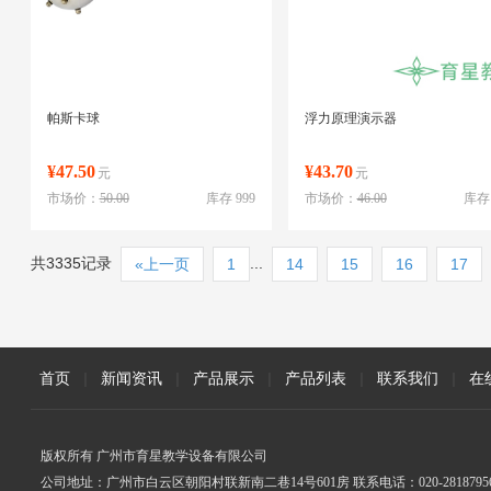
帕斯卡球
浮力原理演示器
¥47.50
¥43.70
元
元
市场价：
50.00
库存 999
市场价：
46.00
库存 
共3335记录
...
«上一页
1
14
15
16
17
首页
|
新闻资讯
|
产品展示
|
产品列表
|
联系我们
|
在
版权所有 广州市育星教学设备有限公司
公司地址：广州市白云区朝阳村联新南二巷14号601房 联系电话：020-2818795