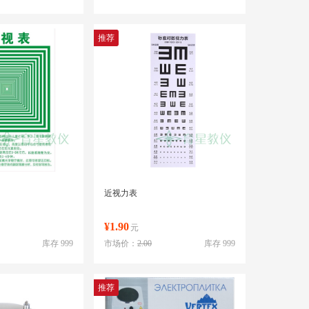
推荐
近视力表
¥1.90
元
库存 999
市场价：
2.00
库存 999
推荐