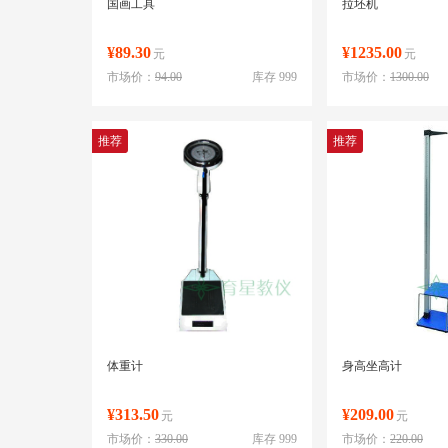
国画工具
拉坯机
¥89.30
¥1235.00
元
元
市场价：
94.00
库存 999
市场价：
1300.00
推荐
推荐
体重计
身高坐高计
¥313.50
¥209.00
元
元
市场价：
330.00
库存 999
市场价：
220.00