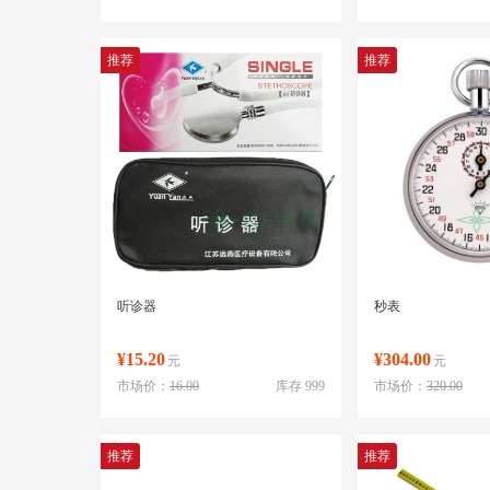
推荐
推荐
听诊器
秒表
¥15.20
¥304.00
元
元
市场价：
16.00
库存 999
市场价：
320.00
推荐
推荐