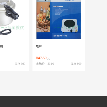
锅
电炉
¥47.50
元
库存 999
市场价：
50.00
库存 999