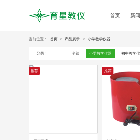
首页
新
当前位置：
首页
>
产品展示
>
小学教学仪器
分类：
全部
小学教学仪器
初中教学仪
推荐
推荐