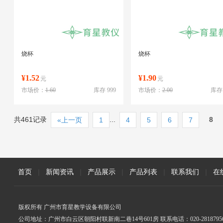
烧杯
烧杯
¥1.52
¥1.90
元
元
市场价：
1.60
库存 999
市场价：
2.00
库存 
共461记录
...
8
«上一页
1
4
5
6
7
首页
|
新闻资讯
|
产品展示
|
产品列表
|
联系我们
|
在
版权所有 广州市育星教学设备有限公司
公司地址：广州市白云区朝阳村联新南二巷14号601房 联系电话：020-2818795