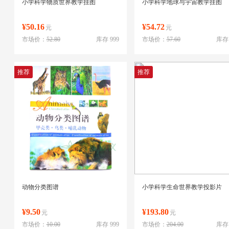
小学科学物质世界教学挂图
小学科学地球与宇宙教学挂图
¥50.16
¥54.72
元
元
市场价：
52.80
库存 999
市场价：
57.60
库存 
推荐
推荐
动物分类图谱
小学科学生命世界教学投影片
¥9.50
¥193.80
元
元
市场价：
10.00
库存 999
市场价：
204.00
库存 