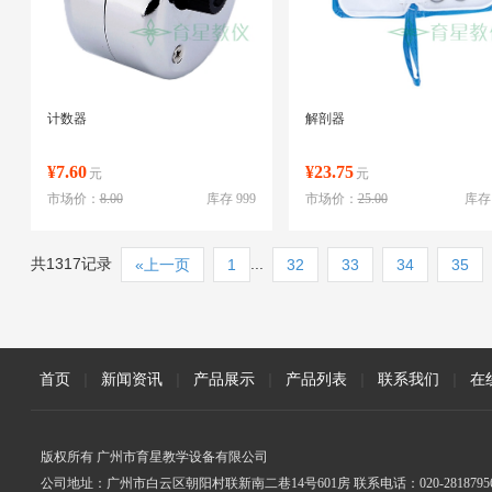
计数器
解剖器
¥7.60
¥23.75
元
元
市场价：
8.00
库存 999
市场价：
25.00
库存 
共1317记录
...
«上一页
1
32
33
34
35
首页
|
新闻资讯
|
产品展示
|
产品列表
|
联系我们
|
在
版权所有 广州市育星教学设备有限公司
公司地址：广州市白云区朝阳村联新南二巷14号601房 联系电话：020-2818795