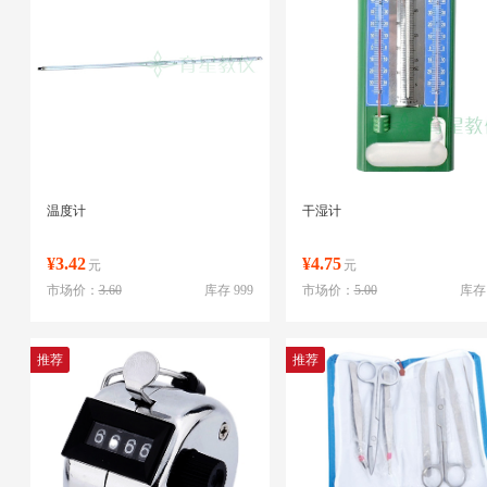
温度计
干湿计
¥3.42
¥4.75
元
元
市场价：
3.60
库存 999
市场价：
5.00
库存 
推荐
推荐