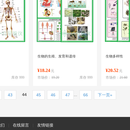
生物的生殖、发育和遗传
生物多样性
¥18.24
¥20.52
元
元
库存 999
市场价：
19.20
库存 999
市场价：
21.60
44
...
43
45
46
47
66
下一页»
我们
|
在线留言
|
友情链接