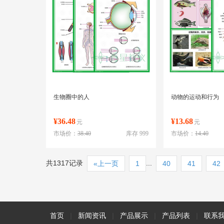
生物圈中的人
动物的运动和行为
¥36.48
¥13.68
元
元
市场价：
38.40
库存 999
市场价：
14.40
共1317记录
...
«上一页
1
40
41
42
首页
|
新闻资讯
|
产品展示
|
产品列表
|
联系