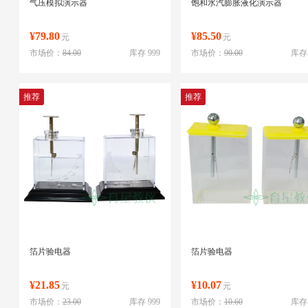
气压模拟演示器
饱和水汽膨胀液化演示器
¥79.80
¥85.50
元
元
市场价：
84.00
库存 999
市场价：
90.00
库存 
推荐
推荐
箔片验电器
箔片验电器
¥21.85
¥10.07
元
元
市场价：
23.00
库存 999
市场价：
10.60
库存 