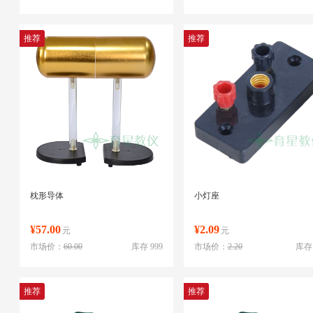
推荐
推荐
枕形导体
小灯座
¥57.00
¥2.09
元
元
市场价：
60.00
库存 999
市场价：
2.20
库存 
推荐
推荐