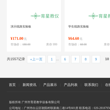
演示线路实验板
学生线路实验板
¥171.00
¥64.60
元
元
市场价：
180.00
库存 999
市场价：
68.00
库存 
共1557记录
...
10
«上一页
1
6
7
8
9
首页
|
新闻资讯
|
产品展示
|
产品列表
|
联系我们
|
在
版权所有 广州市育星教学设备有限公司
公司地址：广州市白云区朝阳村联新南二巷14号601房 联系电话：020-2818795