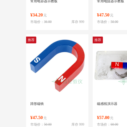
常用电容器示教板
常用电阻器示教板
¥34.20
¥47.50
元
元
市场价：
36.00
库存 999
市场价：
50.00
推荐
推荐
蹄形磁铁
磁感线演示器
¥47.50
¥57.00
元
元
市场价：
50.00
库存 999
市场价：
60.00