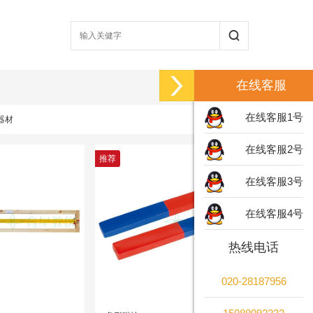
在线客服
在线客服1号
器材
在线客服2号
推荐
在线客服3号
在线客服4号
热线电话
020-28187956