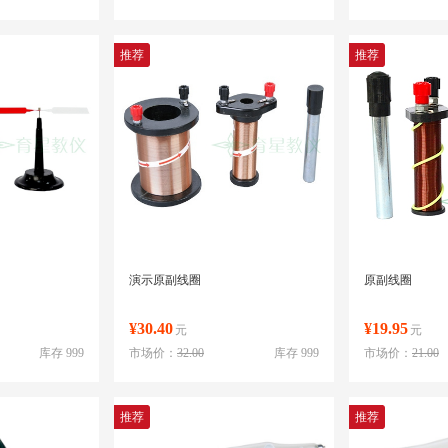
推荐
推荐
演示原副线圈
原副线圈
¥30.40
¥19.95
元
元
库存 999
市场价：
32.00
库存 999
市场价：
21.00
推荐
推荐