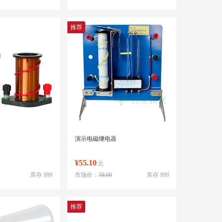
推荐
演示电磁继电器
¥55.10
元
库存 999
市场价：
58.00
库存 999
推荐