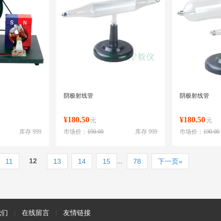
阴极射线管
阴极射线管
¥180.50
¥180.50
元
元
库存 999
市场价：
190.00
库存 999
市场价：
190.00
12
...
11
13
14
15
78
下一页»
我们
|
在线留言
|
友情链接