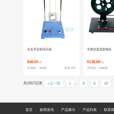
左右手定则演示器
手摇交直流发电机
¥40.85
¥136.80
元
元
市场价：
43.00
库存 999
市场价：
144.00
共1557记录
...
«上一页
1
8
9
10
首页
|
新闻资讯
|
产品展示
|
产品列表
|
联系