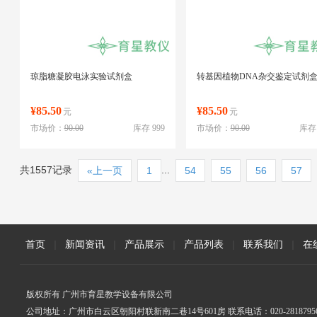
琼脂糖凝胶电泳实验试剂盒
转基因植物DNA杂交鉴定试剂
¥85.50
¥85.50
元
元
市场价：
90.00
库存 999
市场价：
90.00
库存 
共1557记录
...
«上一页
1
54
55
56
57
首页
|
新闻资讯
|
产品展示
|
产品列表
|
联系我们
|
在
版权所有 广州市育星教学设备有限公司
公司地址：广州市白云区朝阳村联新南二巷14号601房 联系电话：020-2818795