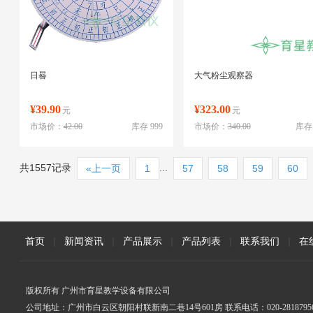
日晷
大气粉尘观察器
¥39.90
¥323.00
元
元
市场价：
42.00
库存 999
市场价：
340.00
库存 
共1557记录
...
«上一页
1
57
58
59
60
首页
|
新闻资讯
|
产品展示
|
产品列表
|
联系我们
|
在
版权所有 广州市育星教学设备有限公司
公司地址：广州市白云区朝阳村联新南二巷14号601房 联系电话：020-2818795