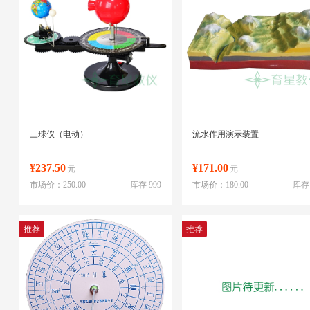
三球仪（电动）
流水作用演示装置
¥237.50
¥171.00
元
元
市场价：
250.00
库存 999
市场价：
180.00
库存 
推荐
推荐