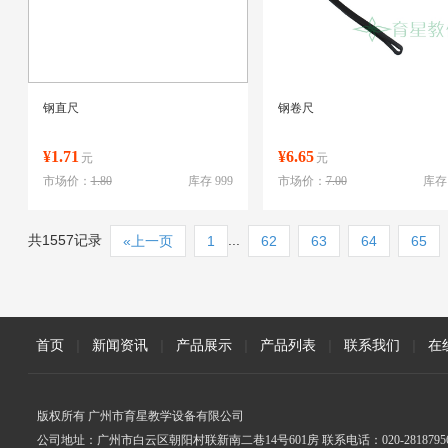
钢直尺
钢卷尺
¥1.71
¥6.65
元
元
市场价：
1.80
库存 999
市场价：
7.00
库存 
共1557记录
...
«上一页
1
62
63
64
65
首页
|
新闻资讯
|
产品展示
|
产品列表
|
联系我们
|
在
版权所有 广州市育星教学设备有限公司
公司地址：广州市白云区朝阳村联新南二巷14号601房 联系电话：020-2818795