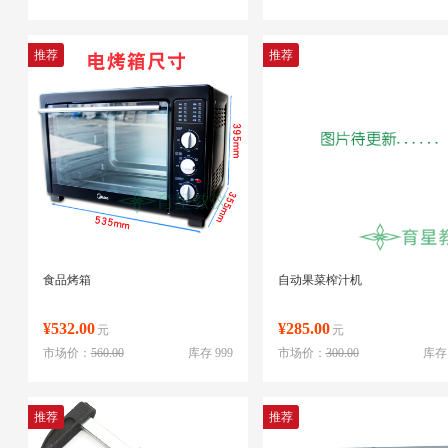
推荐
推荐
食品烤箱
自动果菜榨汁机
¥532.00
¥285.00
元
元
市场价：
560.00
库存 999
市场价：
300.00
库存 
推荐
推荐