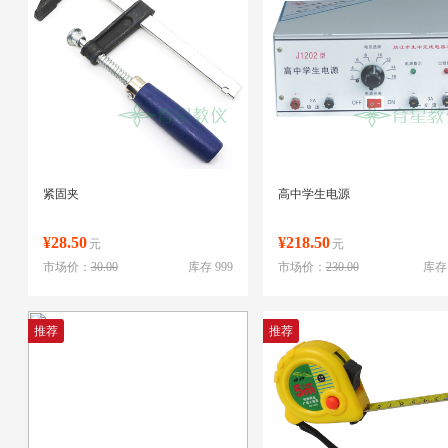
紧固夹
高中学生电源
¥28.50
¥218.50
元
元
市场价：
30.00
库存 999
市场价：
230.00
库存 
推荐
推荐