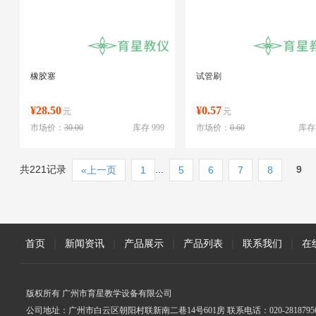
橡胶塞
试管刷
¥28.50
¥0.57
元
元
市场价：
30.00
库存 999
市场价：
0.60
库存 
共221记录
...
9
«上一页
1
5
6
7
8
首页
|
新闻资讯
|
产品展示
|
产品列表
|
联系我们
|
在
版权所有 广州市育星教学设备有限公司
公司地址：广州市白云区朝阳村联新南二巷14号601房 联系电话：020-2818795