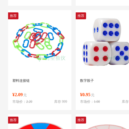
推荐
推荐
塑料连接链
数字骰子
¥2.09
¥0.95
元
元
市场价：
2.20
库存 999
市场价：
1.00
库存 
推荐
推荐