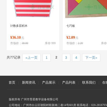
计数多层积木
七巧板
¥36.10
¥2.09
元
元
市场价：
38.00
库存 999
市场价：
2.20
库存 
共77记录
2
«上一页
1
3
4
下一页»
首页
|
新闻资讯
|
产品展示
|
产品列表
|
联系我们
|
在
版权所有 广州市育星教学设备有限公司
公司地址：广州市白云区朝阳村联新南二巷14号601房 联系电话：020-2818795