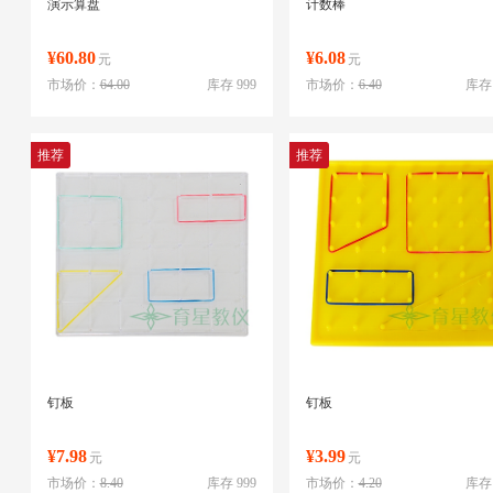
演示算盘
计数棒
¥60.80
¥6.08
元
元
市场价：
64.00
库存 999
市场价：
6.40
库存 
推荐
推荐
钉板
钉板
¥7.98
¥3.99
元
元
市场价：
8.40
库存 999
市场价：
4.20
库存 