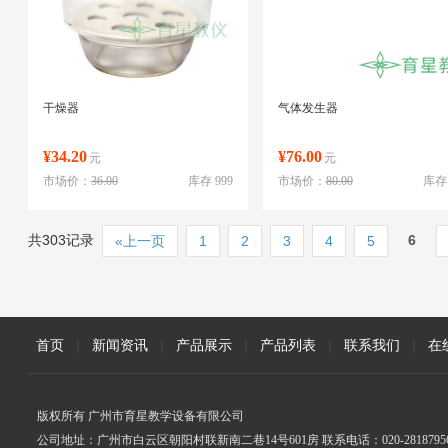
干燥器
气体发生器
¥34.20
¥76.00
元
元
市场价：
36.00
库存 999
市场价：
80.00
库存 
共303记录
6
«上一页
1
2
3
4
5
首页
|
新闻资讯
|
产品展示
|
产品列表
|
联系我们
|
在
版权所有 广州市育星教学设备有限公司
公司地址：广州市白云区朝阳村联新南二巷14号601房 联系电话：020-2818795