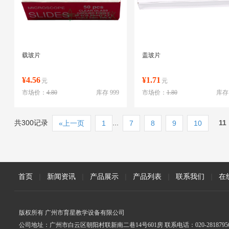
载玻片
盖玻片
¥4.56
¥1.71
元
元
市场价：
4.80
库存 999
市场价：
1.80
库存 
共300记录
...
11
«上一页
1
7
8
9
10
首页
|
新闻资讯
|
产品展示
|
产品列表
|
联系我们
|
在
版权所有 广州市育星教学设备有限公司
公司地址：广州市白云区朝阳村联新南二巷14号601房 联系电话：020-2818795