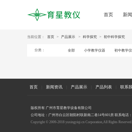
首页
新
当前位置：
首页
>
产品展示
>
科学探究
>
初中科学探究
分类：
全部
小学教学仪器
初中教学仪
首页
|
新闻资讯
|
产品展示
|
产品列表
|
联系
版权所有 广州市育星教学设备有限公司
公司地址：广州市白云区朝阳村联新南二巷14号601房 联系电话：020-
Copyright © 2009-2018 yuxingyiqi.cn Corporation,All Rights Reserved