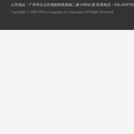
公司地址：广州市白云区朝阳村联新南二巷14号601房 联系电话：020-2818795
Copyright © 2009-2018 yuxingyiqi.cn Corporation,All Rights Reserved.