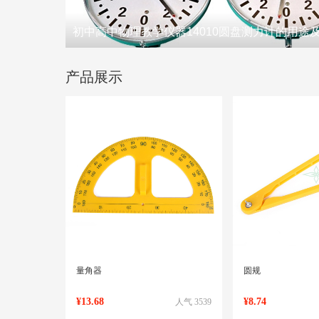
初中高中物理教学仪器14010圆盘测力计的用途
产品展示
量角器
圆规
¥13.68
¥8.74
人气 3539