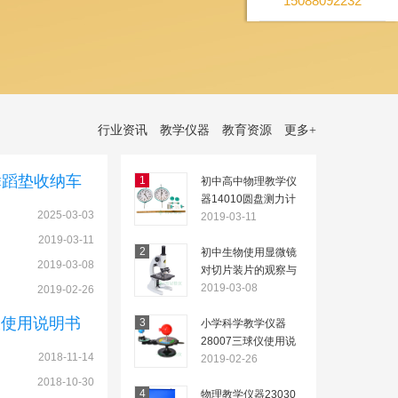
15088092232
行业资讯
教学仪器
教育资源
更多
+
舞蹈垫收纳车
1
初中高中物理教学仪
器14010圆盘测力计
2025-03-03
的用途及使用说明
2019-03-11
2019-03-11
2
初中生物使用显微镜
2019-03-08
对切片装片的观察与
制作
2019-03-08
2019-02-26
板使用说明书
3
小学科学教学仪器
28007三球仪使用说
2018-11-14
明
2019-02-26
2018-10-30
4
物理教学仪器23030