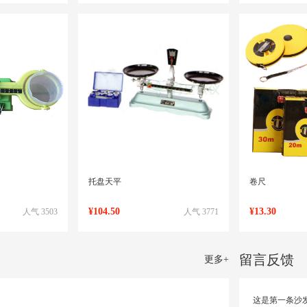
托盘天平
卷尺
¥104.50
¥13.30
人气 3503
人气 3771
留言反馈
更多
+
这是第一条沙