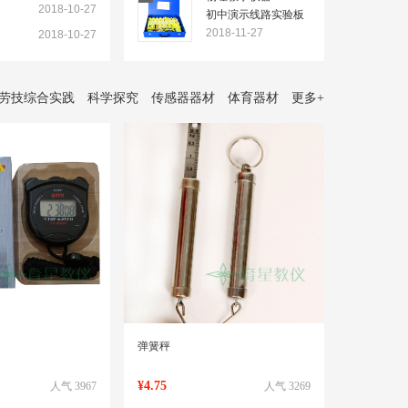
2018-10-27
初中演示线路实验板
使用说明书
2018-11-27
2018-10-27
劳技综合实践
科学探究
传感器器材
体育器材
更多
+
弹簧秤
¥4.75
人气 3967
人气 3269