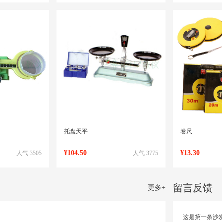
托盘天平
卷尺
¥104.50
¥13.30
人气 3505
人气 3775
留言反馈
更多
+
这是第一条沙