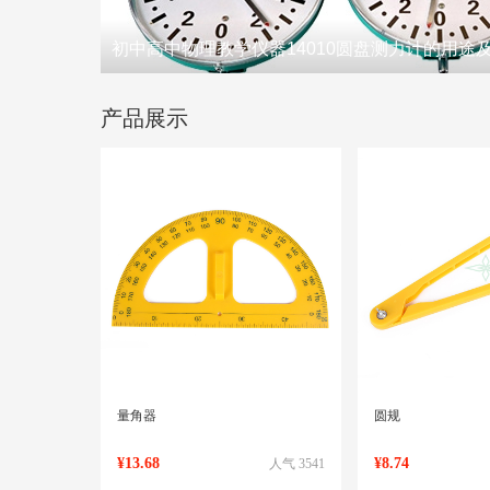
初中高中物理教学仪器14010圆盘测力计的用途
初中生物使用显微镜对切片装片的观察与制作
产品展示
量角器
圆规
¥13.68
¥8.74
人气 3541