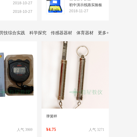
2018-10-27
初中演示线路实验板
使用说明书
2018-11-27
2018-10-27
劳技综合实践
科学探究
传感器器材
体育器材
更多
+
弹簧秤
¥4.75
人气 3969
人气 3271