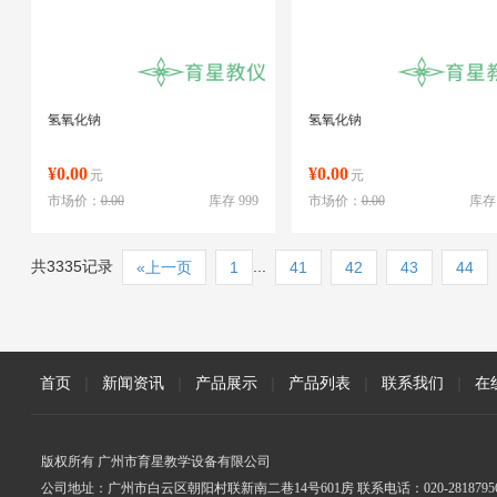
氢氧化钠
氢氧化钠
¥0.00
¥0.00
元
元
市场价：
0.00
库存 999
市场价：
0.00
库存 
共3335记录
...
«上一页
1
41
42
43
44
首页
|
新闻资讯
|
产品展示
|
产品列表
|
联系我们
|
在
版权所有 广州市育星教学设备有限公司
公司地址：广州市白云区朝阳村联新南二巷14号601房 联系电话：020-2818795