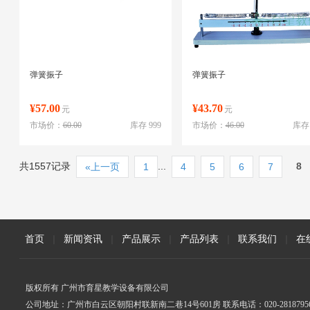
弹簧振子
弹簧振子
¥57.00
¥43.70
元
元
市场价：
60.00
库存 999
市场价：
46.00
库存 
共1557记录
...
8
«上一页
1
4
5
6
7
首页
|
新闻资讯
|
产品展示
|
产品列表
|
联系我们
|
在
版权所有 广州市育星教学设备有限公司
公司地址：广州市白云区朝阳村联新南二巷14号601房 联系电话：020-2818795