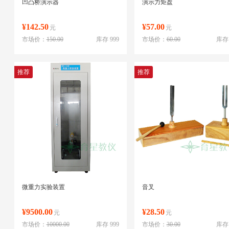
凹凸桥演示器
演示力矩盘
¥142.50
¥57.00
元
元
市场价：
150.00
库存 999
市场价：
60.00
库存 
推荐
推荐
微重力实验装置
音叉
¥9500.00
¥28.50
元
元
市场价：
10000.00
库存 999
市场价：
30.00
库存 