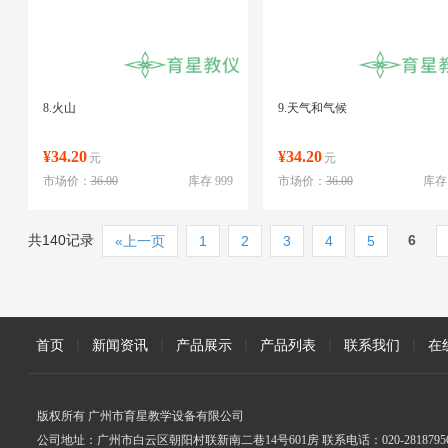
8.火山
9.天气和气候
¥34.20
¥34.20
元
元
市场价：
36.00
库存 999
市场价：
36.00
库存 
共140记录
6
«上一页
1
2
3
4
5
首页
|
新闻资讯
|
产品展示
|
产品列表
|
联系我们
|
在
版权所有 广州市育星教学设备有限公司
公司地址：广州市白云区朝阳村联新南二巷14号601房 联系电话：020-2818795