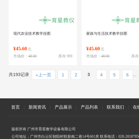
现代农业技术教学挂图
家政与生活技术教学挂图
¥45.60
¥45.60
元
元
市场价：
48.00
库存 999
市场价：
48.00
库存 
共193记录
3
...
«上一页
1
2
4
5
6
首页
|
新闻资讯
|
产品展示
|
产品列表
|
联系我们
|
在
版权所有 广州市育星教学设备有限公司
公司地址：广州市白云区朝阳村联新南二巷14号601房 联系电话：020-2818795