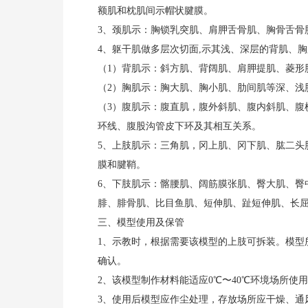
额肌和枕肌间示帽状腱膜。
3、颈肌示：胸锁乳突肌、肩胛舌骨肌、胸骨舌骨
4、躯干肌做多层次切面,示其浅、深层的背肌、
（1）背肌示：斜方肌、背阔肌、肩胛提肌、菱形
（2）胸肌示：胸大肌、胸小肌、肋间肌等深、浅
（3）腹肌示：腹直肌，腹外斜肌、腹内斜肌、腹
环线、腹股沟管皮下环及其相互关系。
5、上肢肌示：三角肌，冈上肌、冈下肌、肱二头
膜和腱鞘。
6、下肢肌示：髂腰肌、阔筋膜张肌、臀大肌、臀
腓、腓骨肌、比目鱼肌、短伸肌、趾短伸肌、长
三、模型使用及保管
1、示教时，根据需要该模型的上肢可拆装。模型
确认。
2、该模型制作材料能适应0℃〜40℃环境场所使
3、使用后模型应作尘处理，存放场所应干燥、通