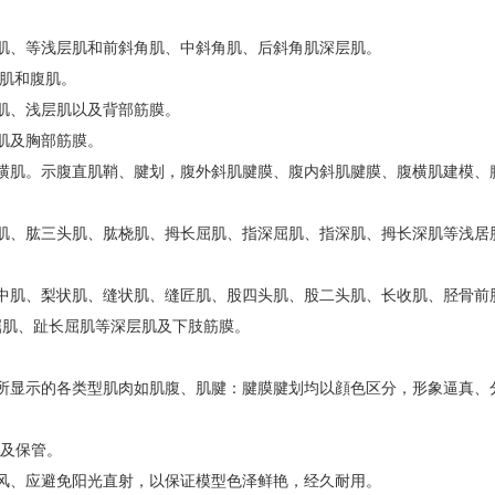
肌、等浅层肌和前斜角肌、中斜角肌、后斜角肌深层肌。
胸肌和腹肌。
肌、浅层肌以及背部筋膜。
肌及胸部筋膜。
横肌。示腹直肌鞘、腱划，腹外斜肌腱膜、腹内斜肌腱膜、腹横肌建模、
肌、肱三头肌、肱桡肌、拇长屈肌、指深屈肌、指深肌、拇长深肌等浅居
中肌、梨状肌、缝状肌、缝匠肌、股四头肌、股二头肌、长收肌、胫骨前
屈肌、趾长屈肌等深层肌及下肢筋膜。
所显示的各类型肌肉如肌腹、肌腱：腱膜腱划均以顔色区分，形象逼真、
用及保管。
风、应避免阳光直射，以保证模型色泽鲜艳，经久耐用。