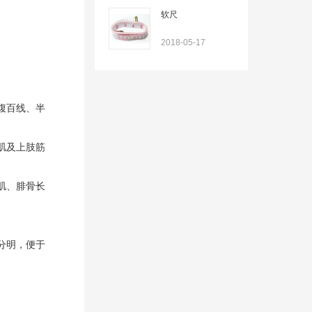
软尺
2018-05-17
腹百线、半
肌及上肢筋
肌、腓骨长
分明，便于