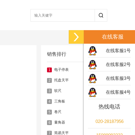
在线客服
在线客服1号
销售排行
在线客服2号
电子停表
1
在线客服3号
托盘天平
2
软尺
3
在线客服4号
三角板
4
热线电话
卷尺
5
020-28187956
量角器
6
简易天平
7