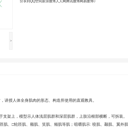
分享到
QQ空间
新浪微博
人人网
腾讯微博
网易微博
0
>
时，讲授人体全身肌肉的形态、构造所使用的直观教具。
势立于支架上，模型示人体浅层肌群和深层肌群，上肢沿根部横断，可拆装。
轮匝肌、□轮匝肌、额肌、笑肌、颊肌等肌；咀嚼肌示: 咬肌、颞肌、翼外