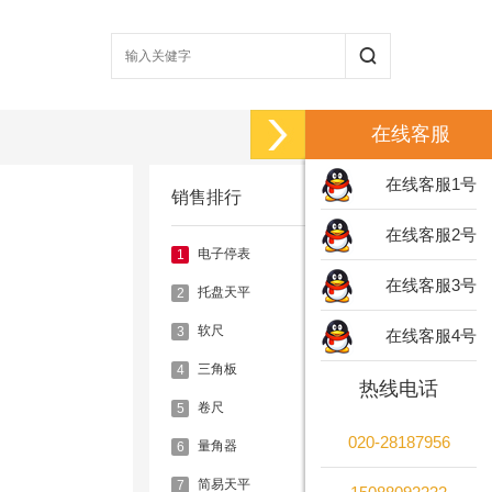
在线客服
在线客服1号
销售排行
在线客服2号
电子停表
1
在线客服3号
托盘天平
2
软尺
3
在线客服4号
三角板
4
热线电话
卷尺
5
020-28187956
量角器
6
简易天平
7