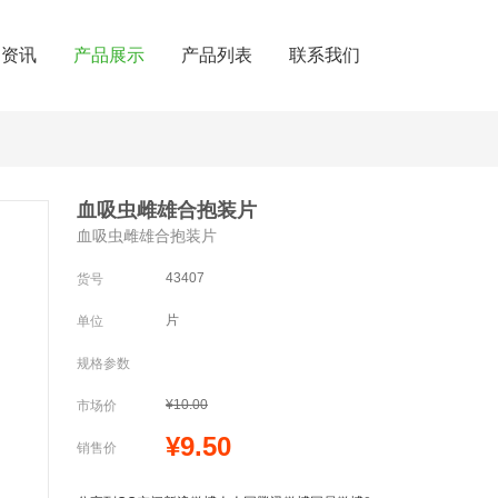
闻资讯
产品展示
产品列表
联系我们
血吸虫雌雄合抱装片
血吸虫雌雄合抱装片
43407
货号
片
单位
规格参数
¥10.00
市场价
¥9.50
销售价