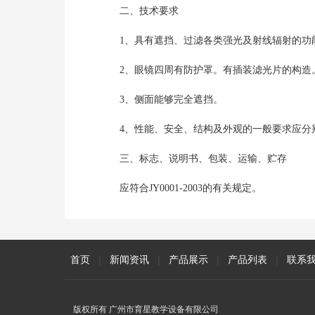
二、技术要求
1、具有遮挡、过滤各类强光及射线辐射的功
2、眼镜四周有防护罩。有插装滤光片的构造
3、侧面能够完全遮挡。
4、性能、安全、结构及外观的一般要求应分别符合
三、标志、说明书、包装、运输、贮存
应符合JY0001-2003的有关规定。
首页
|
新闻资讯
|
产品展示
|
产品列表
|
联系
版权所有 广州市育星教学设备有限公司