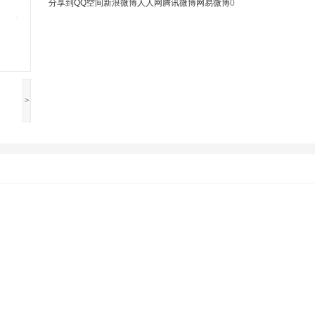
分享到
QQ空间
新浪微博
人人网
腾讯微博
网易微博
0
>