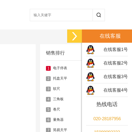
在线客服
在线客服1号
销售排行
在线客服2号
电子停表
1
在线客服3号
托盘天平
2
软尺
3
在线客服4号
三角板
4
热线电话
卷尺
5
020-28187956
量角器
6
简易天平
7