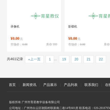
录像机
影碟机
¥0.00
¥0.00
元
元
市场价：
0.00
库存 999
市场价：
0.00
库存 
共461记录
...
«上一页
1
19
20
21
22
首页
|
新闻资讯
|
产品展示
|
产品列表
|
联系我们
|
在
版权所有 广州市育星教学设备有限公司
公司地址：广州市白云区朝阳村联新南二巷14号601房 联系电话：020-2818795