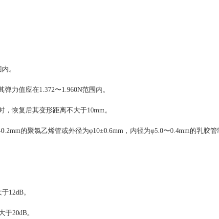
围内。
力值应在1.372〜1.960N范围内。
时，恢复后其变形距离不大于10mm。
0-0.2mm的聚氯乙烯管或外径为φ10±0.6mm，内径为φ5.0〜0.4mm的乳胶
于12dB。
大于20dB。