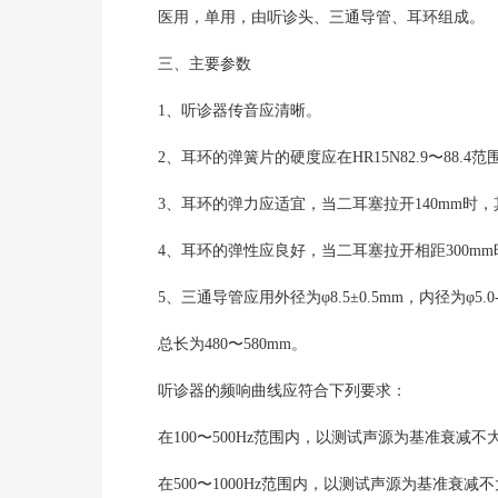
医用，单用，由听诊头、三通导管、耳环组成。
三、主要参数
1、听诊器传音应清晰。
2、耳环的弹簧片的硬度应在HR15N82.9〜88.4范
3、耳环的弹力应适宜，当二耳塞拉开140mm时，其弹
4、耳环的弹性应良好，当二耳塞拉开相距300mm
5、三通导管应用外径为φ8.5±0.5mm，内径为φ5.
总长为480〜580mm。
听诊器的频响曲线应符合下列要求：
在100〜500Hz范围内，以测试声源为基准衰减不大
在500〜1000Hz范围内，以测试声源为基准衰减不