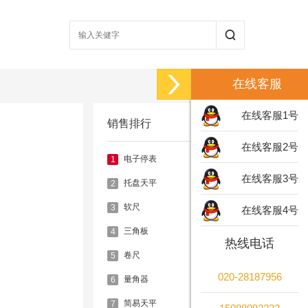
在线客服
在线客服1号
销售排行
在线客服2号
电子停表
1
在线客服3号
托盘天平
2
软尺
3
在线客服4号
三角板
4
热线电话
卷尺
5
020-28187956
量角器
6
简易天平
7