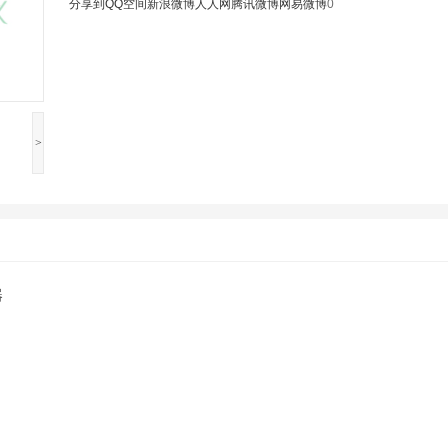
分享到
QQ空间
新浪微博
人人网
腾讯微博
网易微博
0
>
器