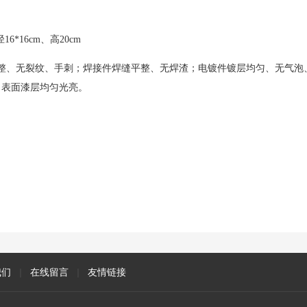
6*16cm、高20cm
整、无裂纹、手刺；焊接件焊缝平整、无焊渣；电镀件镀层均匀、无气泡
；表面漆层均匀光亮。
我们
|
在线留言
|
友情链接