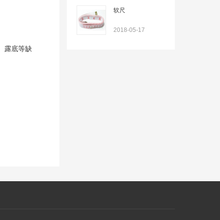
软尺
2018-05-17
、露底等缺