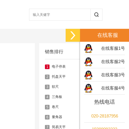
在线客服
在线客服1号
销售排行
在线客服2号
电子停表
1
在线客服3号
托盘天平
2
软尺
3
在线客服4号
三角板
4
热线电话
卷尺
5
020-28187956
量角器
6
简易天平
7