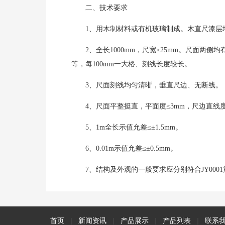
二、技术要求
1、用木制材料或有机玻璃制成。木直尺漆层
2、全长1000mm，尺宽≥25mm。尺面两
等，每100mm一大格、刻线长度较长。
3、尺面刻线均匀清晰，垂直尺边、无断线。
4、尺面平整挺直，平面度≤3mm，尺边直线度
5、1m全长示值允差≤±1.5mm。
6、0.01m示值允差≤±0.5mm。
7、结构及外观的一般要求应分别符合JY0001
首页
|
新闻资讯
|
产品展示
|
产品列表
|
联系