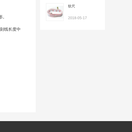
软尺
形。
2018-05-17
、刻线长度中