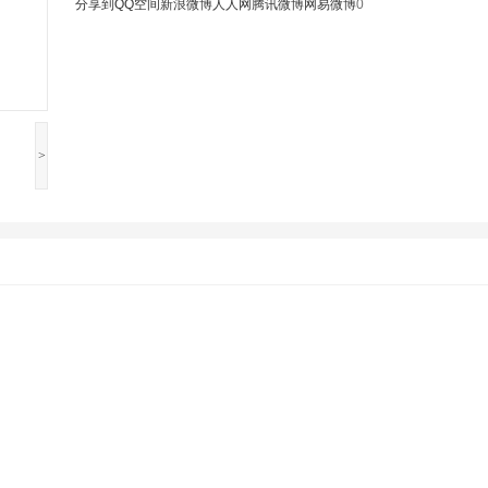
分享到
QQ空间
新浪微博
人人网
腾讯微博
网易微博
0
>