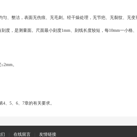
均匀、整洁，表面无伤痕、无毛刺。经干燥处理，无节疤、无裂纹、无变
侧均有刻度，是测量面。尺面最小刻度1mm、刻线长度较短，每10mm一小格
≤2mm。
第4、5、6、7章的有关要求。
我们
|
在线留言
|
友情链接