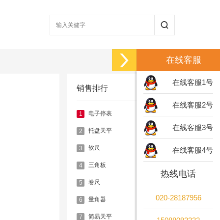
在线客服
在线客服1号
销售排行
在线客服2号
电子停表
1
在线客服3号
托盘天平
2
软尺
3
在线客服4号
三角板
4
热线电话
卷尺
5
020-28187956
量角器
6
简易天平
7