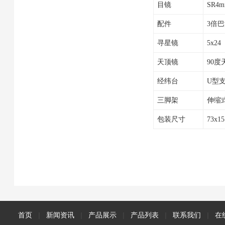
目镜
SR4m
配件
3倍巴
寻星镜
5x24
天顶镜
90度
经纬台
U型
三脚架
伸缩
包装尺寸
73x1
首页
|
新闻资讯
|
产品展示
|
产品列表
|
联系我们
|
在