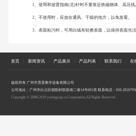
1、使周和放置指南(北)针时不要靠近铁磁物体、高压线
2、不使用时，应放在通风、干燥的地方，以免发霉。
3、表面粘污时，可用白绒布轻擦表面，以保持表面光
首页
|
新闻资讯
|
产品展示
|
产品列表
|
联系我们
|
在
版权所有 广州市育星教学设备有限公司
公司地址：广州市白云区朝阳村联新南二巷14号601房 联系电话：020-2818795
Copyright © 2009-2018 yuxingyiqi.cn Corporation,All Rights Reserved.