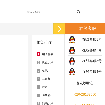
在线客服
在线客服1号
销售排行
在线客服2号
电子停表
1
在线客服3号
托盘天平
2
软尺
3
在线客服4号
三角板
4
热线电话
卷尺
5
020-28187956
量角器
6
简易天平
7