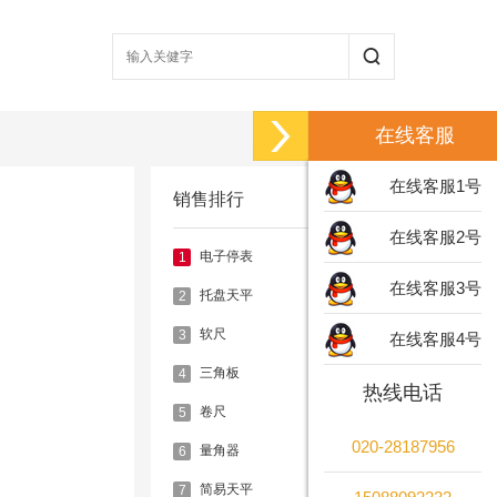
在线客服
在线客服1号
销售排行
在线客服2号
电子停表
1
在线客服3号
托盘天平
2
软尺
3
在线客服4号
三角板
4
热线电话
卷尺
5
020-28187956
量角器
6
简易天平
7