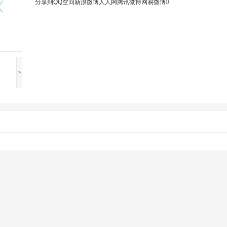
分享到
QQ空间
新浪微博
人人网
腾讯微博
网易微博
0
>