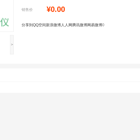
¥0.00
销售价
分享到
QQ空间
新浪微博
人人网
腾讯微博
网易微博
0
>