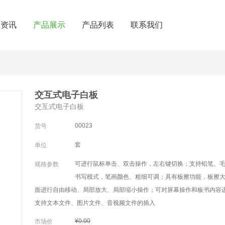
闻资讯
产品展示
产品列表
联系我们
交互式电子白板
交互式电子白板
00023
货号
套
单位
可进行鼠标单击、双击操作，左右键切换；支持铅笔、
规格参数
书写模式，笔画颜色、粗细可调；具有板擦功能，板擦
面进行自由移动、局部放大、局部缩小操作；可对屏幕操作和板书内容
支持文本文件、图片文件、音视频文件的插入
¥0.00
市场价