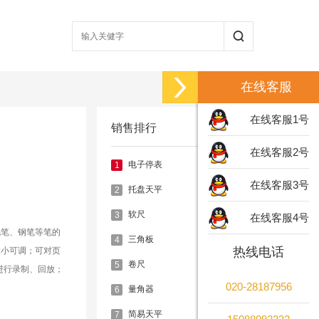
在线客服
在线客服1号
销售排行
在线客服2号
电子停表
1
在线客服3号
托盘天平
2
软尺
3
在线客服4号
毛笔、钢笔等笔的
三角板
4
热线电话
大小可调；可对页
卷尺
5
进行录制、回放；
020-28187956
量角器
6
简易天平
7