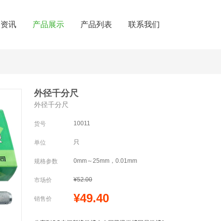
闻资讯
产品展示
产品列表
联系我们
外径千分尺
外径千分尺
10011
货号
只
单位
0mm～25mm，0.01mm
规格参数
¥52.00
市场价
¥49.40
销售价