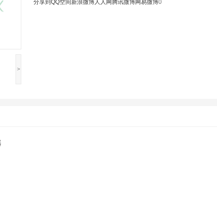
分享到
QQ空间
新浪微博
人人网
腾讯微博
网易微博
0
>
器