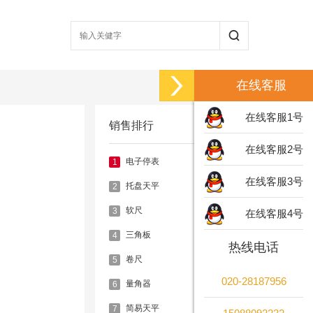
在线客服
在线客服1号
销售排行
在线客服2号
电子停表
1
在线客服3号
托盘天平
2
软尺
3
在线客服4号
三角板
4
热线电话
卷尺
5
020-28187956
量角器
6
简易天平
7