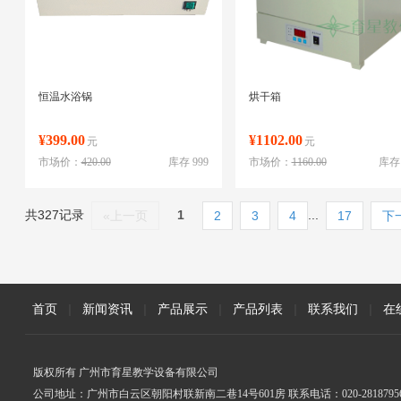
恒温水浴锅
烘干箱
¥399.00
¥1102.00
元
元
市场价：
420.00
库存 999
市场价：
1160.00
库存 
共327记录
1
...
«上一页
2
3
4
17
下
首页
|
新闻资讯
|
产品展示
|
产品列表
|
联系我们
|
在
版权所有 广州市育星教学设备有限公司
公司地址：广州市白云区朝阳村联新南二巷14号601房 联系电话：020-2818795