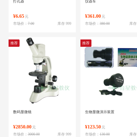
打孔器
仪器车
¥6.65
¥361.00
元
元
市场价：
7.00
库存 999
市场价：
380.00
库存 
推荐
推荐
数码显微镜
生物显微演示装置
¥2850.00
¥123.50
元
元
市场价：
3000.00
库存 999
市场价：
130.00
库存 