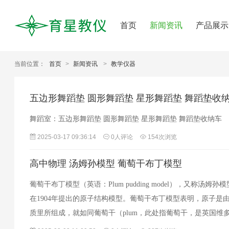
首页
新闻资讯
产品展示
当前位置：
首页
>
新闻资讯
>
教学仪器
五边形舞蹈垫 圆形舞蹈垫 星形舞蹈垫 舞蹈垫收
舞蹈室：五边形舞蹈垫 圆形舞蹈垫 星形舞蹈垫 舞蹈垫收纳车
2025-03-17 09:36:14
0人评论
154次浏览
高中物理 汤姆孙模型 葡萄干布丁模型
葡萄干布丁模型（英语：Plum pudding model），又称汤
在1904年提出的原子结构模型。葡萄干布丁模型表明，原子是
质里所组成，就如同葡萄干（plum，此处指葡萄干，是英国维
布…