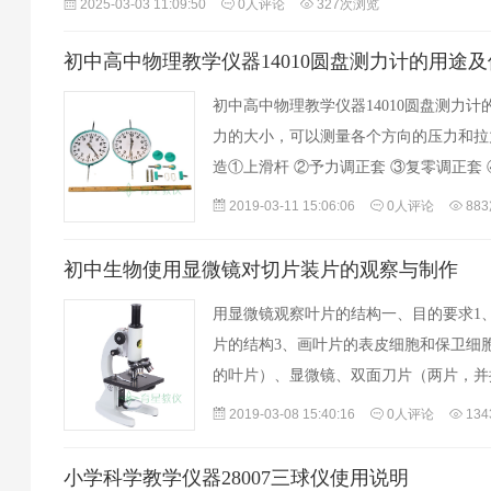
2025-03-03 11:09:50
0人评论
327次浏览
初中高中物理教学仪器14010圆盘测力计的用途
初中高中物理教学仪器14010圆盘测力
力的大小，可以测量各个方向的压力和拉
造①上滑杆 ②予力调正套 ③复零调正套 
⑦下滑杆 ⑧后盖 ⑨联销轴 ⑩圆盘 ⑪垫
2019-03-11 15:06:06
0人评论
88
初中生物使用显微镜对切片装片的观察与制作
用显微镜观察叶片的结构一、目的要求1
片的结构3、画叶片的表皮细胞和保卫细
的叶片）、显微镜、双面刀片（两片，并
镊子、载玻片、盖玻片、叶片的永久切片
2019-03-08 15:40:16
0人评论
13
小学科学教学仪器28007三球仪使用说明