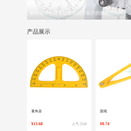
初中生物使用显微镜对切片装片的观察与制作
产品展示
量角器
圆规
¥13.68
¥8.74
人气 3540