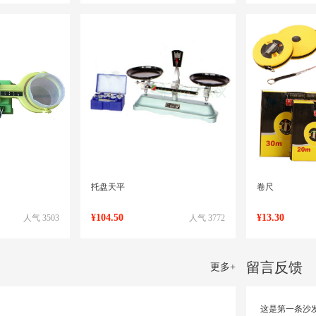
托盘天平
卷尺
¥104.50
¥13.30
人气 3503
人气 3772
留言反馈
更多
+
这是第一条沙