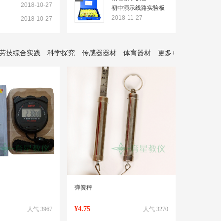
2018-10-27
初中演示线路实验板
使用说明书
2018-11-27
2018-10-27
劳技综合实践
科学探究
传感器器材
体育器材
更多
+
弹簧秤
¥4.75
人气 3967
人气 3270