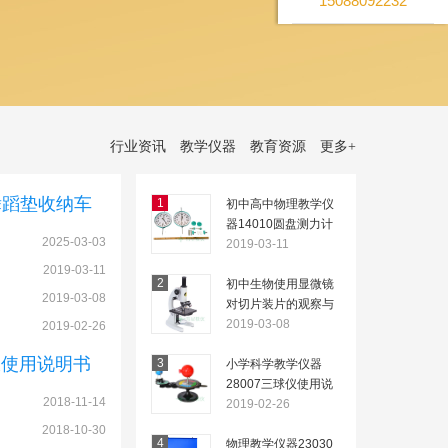
15088092232
行业资讯
教学仪器
教育资源
更多
+
舞蹈垫收纳车
1
初中高中物理教学仪
器14010圆盘测力计
2025-03-03
的用途及使用说明
2019-03-11
2019-03-11
2
初中生物使用显微镜
2019-03-08
对切片装片的观察与
制作
2019-03-08
2019-02-26
板使用说明书
3
小学科学教学仪器
28007三球仪使用说
2018-11-14
明
2019-02-26
2018-10-30
4
物理教学仪器23030