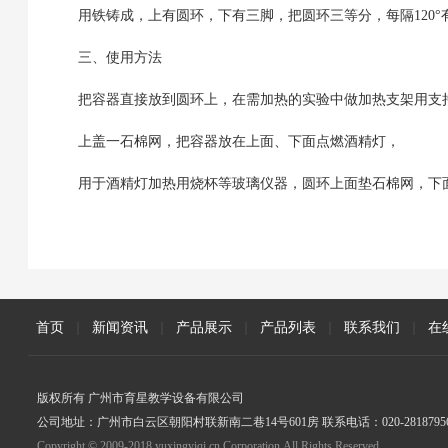
用铁铸成，上有圆环，下有三脚，把圆环三等分，每隔120
三、使用方法
把容器直接放到圆环上，在需加热的实验中做加热支架用支
上盖一石棉网，把容器放在上面、下面点燃酒精灯，
用于酒精灯加热用烧杯等玻璃仪器，圆环上面垫石棉网，下
首页
|
新闻资讯
|
产品展示
|
产品列表
|
联系我们
|
在
版权所有 广州市育星教学设备有限公司
公司地址：广州市白云区朝阳村联新南二巷14号601房 联系电话：020-2818795
Copyright © 2009-2018 yuxingyiqi.cn Corporation,All Rights Reserved.